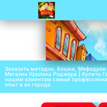
Заказать метадон, Бошки, Мефедрон 
Магазин Кролика Роджера | Купить Г
нашим клиентам самый профессиона
опыт в их городе.