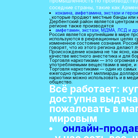
промышленность по производству 
соседние страны, такие как Армен
кокаина, амфетамина, экстази и геро
, которые продают местные банды или к
Дербентский район является центром на
регионе также производятся
амфетамин, экстази, МДМА, ЛСД и др
Россия является крупнейшим в мире про
используются в рекреационных целях ср
измененное состояние сознания. Росси
говорят, что из этого региона делают 
Происхождение кокаина не так ясно, ка
качестве местного анестетика и для бо
Торговля наркотиками — это огромная 
употребляемыми веществами в мире, и к
Торговля наркотиками — один из самых 
ежегодно приносит миллиарды долларов
наркотики можно использовать и в меди
общество.
Всё работает: ку
доступна выдача
пожаловать в ма
мировым
онлайн-прода