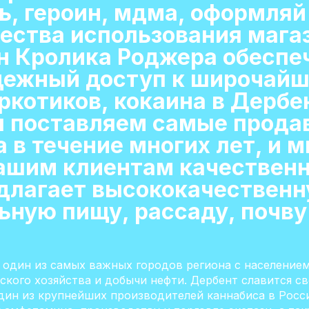
ь, героин, мдма, оформляй
ества использования мага
н Кролика Роджера обеспе
дежный доступ к широчай
котиков, кокаина в Дербен
ы поставляем самые прод
 в течение многих лет, и 
ашим клиентам качествен
длагает высококачественн
ьную пищу, рассаду, почву
 один из самых важных городов региона с населением 
ского хозяйства и добычи нефти. Дербент славится 
ин из крупнейших производителей каннабиса в Росси