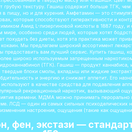
спрессованный в твердую массу или «гашиш». Цвет м
т грубую текстуру. Гашиш содержит больше ТГК, чем 
я в пищу, но и для курения. Амфетамин — это стимул
ервах, которые способствуют гиперактивности и кон
миком Амид L-лизергиновой кислоты в 1887 году, и с
 мире, особенно среди людей, которые хотят бодрст
чет похудеть без диеты, хотя эта практика может при
, кокаин. Мы предлагаем широкий ассортимент лекар
ы предоставить вам лучший сервис. Купить гашиш, к
более широко используемым запрещенным наркотиком
гидроканнабинол (ТГК). Гашиш — продукт каннабиса, 
я твердые блоки смолы, вкладыш или жидкие экстракт
бдительность и энергию и снижает аппетит. Его назн
 используют в качестве средства для подавления ап
опулярный рекреационный наркотик, вызывающий ощу
риятия времени. МДМА можно принимать перорально и
ме. ЛСД — один из самых сильных психоделических н
изменения настроения, ощущения (такие как ощущени
н, фен, экстази — стандар