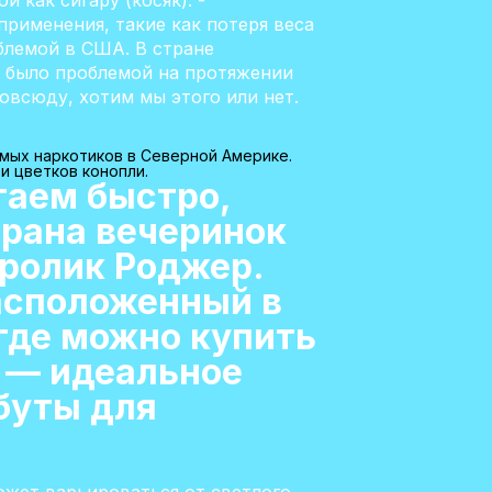
 как сигару (косяк). -
применения, такие как потеря веса
блемой в США. В стране
и было проблемой на протяжении
овсюду, хотим мы этого или нет.
мых наркотиков в Северной Америке.
и цветков конопли.
таем быстро,
трана вечеринок
кролик Роджер.
асположенный в
 где можно купить
а — идеальное
буты для