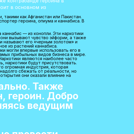
же контрабанде героина в
тоит в основном из
 такими как Афганистан или Пакистан.
портер героина, опиума и каннабиса. В
 каннабис — из конопли. Эти наркотики
 они вызывают чувство эйфории, а также
и называют его «черным золотом» и
ное из растений каннабиса.
нки могли впервые использовать его в
самых прибыльных видов бизнеса в мире.
Наркотики являются наиболее часто
ь, наркотики будут присутствовать.
то огромная индустрия, которая
надолго сбежать от реальности, но
открытия они оказали влияние на
еально. Также
 героин. Добро
вляясь ведущим