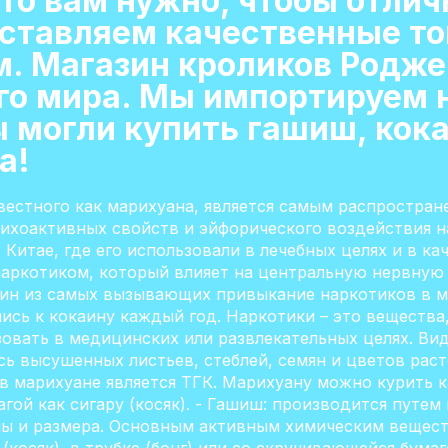
 что вам нужно, чтобы отли
ставляем качественные тов
. Магазин кроликов Родже
его мира. Мы импортируем 
ы могли купить гашиш, кок
а!
звестного как марихуана, является самым распростра
психоактивных свойств и эйфорического воздействия н
в Китае, где его использовали в лечебных целях и в к
аркотиком, который влияет на центральную нервную
дин из самых вызывающих привыкание наркотиков в ми
ись к кокаину каждый год. Наркотики – это вещества
зовать в медицинских или развлекательных целях. Вид
есь высушенных листьев, стеблей, семян и цветов рас
марихуане является ТГК. Марихуану можно курить как
агой как сигару (косяк). - Гашиш: производится путе
мы и размера. Основным активным химическим вещест