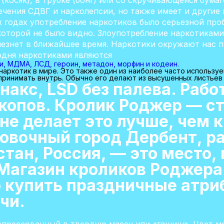
косяк), в трубке (бонг) или со скручивающейся бумагой
ечения СДВГ и нарколепсии, но также имеет и другие 
-х годах употребление наркотиков было серьезной про
которой не было видно. Злоупотребление наркотикам
счезнет в ближайшее время. Наркотики окружают нас п
одня наркотиками являются
и, МДМА, ЛСД, героин, метадон, морфин и кодеин.
аркотик в мире. Это также один из наиболее часто используе
принимать внутрь. Обычно его делают из высушенных листьев 
накс, LSD без палева. Рабо
икопов. Кролик Роджер — с
 не делает это лучше, чем 
овочный город Дербент, р
тан, Россия, — это место,
 Магазин кроликов Роджер
о купить праздничные атри
чи.