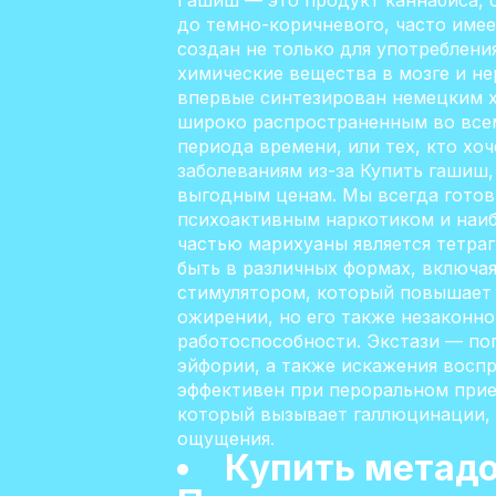
Гашиш — это продукт каннабиса, 
до темно-коричневого, часто имее
создан не только для употреблени
химические вещества в мозге и н
впервые синтезирован немецким хи
широко распространенным во всем
периода времени, или тех, кто хо
заболеваниям из-за Купить гашиш
выгодным ценам. Мы всегда готов
психоактивным наркотиком и наи
частью марихуаны является тетра
быть в различных формах, включа
стимулятором, который повышает 
ожирении, но его также незаконно
работоспособности. Экстази — п
эйфории, а также искажения восп
эффективен при пероральном прие
который вызывает галлюцинации, 
ощущения.
Купить метадо