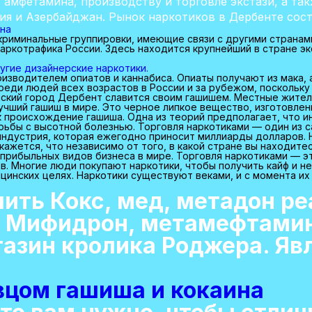
амфетамина, производству и торговле экстази, а так
ия и Азербайджан. Рынок наркотиков в Дербенте сос
ина
риминальные группировки, имеющие связи с другими странами,
ркотрафика России. Здесь находится крупнейший в стране экс
угие дизайнерские наркотики.
изводителем опиатов и каннабиса. Опиаты получают из мака, а
еди людей всех возрастов в России и за рубежом, поскольку
йский город Дербент славится своим гашишем. Местные жител
лучший гашиш в мире. Это черное липкое вещество, изготовлен
к происхождение гашиша. Одна из теорий предполагает, что и
рьбы с высотной болезнью. Торговля наркотиками — один из 
индустрия, которая ежегодно приносит миллиарды долларов. 
ажется, что независимо от того, в какой стране вы находитес
прибыльных видов бизнеса в мире. Торговля наркотиками — э
. Многие люди покупают наркотики, чтобы получить кайф и не
цинских целях. Наркотики существуют веками, и с момента их 
пить Кокс, мед, метадон р
 Мифидрон, метамефтамин,
газин кролика Роджера. Я
вцом гашиша и кокаина