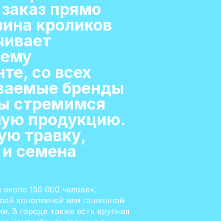
 заказ прямо
зина кроликов
чивает
шему
те, со всех
аваемые бренды
мы стремимся
ную продукцию.
ую травку,
 и семена
около 150 000 человек.
своей конопляной или гашишной
и. В городе также есть крупная