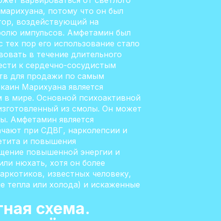
ожет варьироваться от светлого
марихуана, потому что он был
ятор, воздействующий на
тролю импульсов. Амфетамин был
 тех пор его использование стало
вовать в течение длительного
вести к сердечно-сосудистым
ств для продажи по самым
окаин Марихуана является
 в мире. Основной психоактивной
изготовленный из смолы. Он может
ы. Амфетамин является
ачают при СДВГ, нарколепсии и
петита и повышения
щение повышенной энергии и
ли нюхать, хотя он более
аркотиков, известных человеку,
е тепла или холода) и искаженные
тная схема.