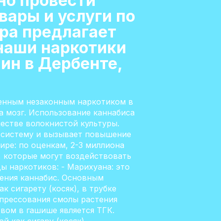
чно провести
ары и услуги по
ра предлагает
наши наркотики
аин в Дербенте,
ненным незаконным наркотиком в
а мозг. Использование каннабиса
ачестве волокнистой культуры.
 систему и вызывает повышение
ре: по оценкам, 2-3 миллиона
, которые могут воздействовать
ы наркотиков: - Марихуана: это
тения каннабис. Основным
 сигарету (косяк), в трубке
м прессования смолы растения
вом в гашише является ТГК.