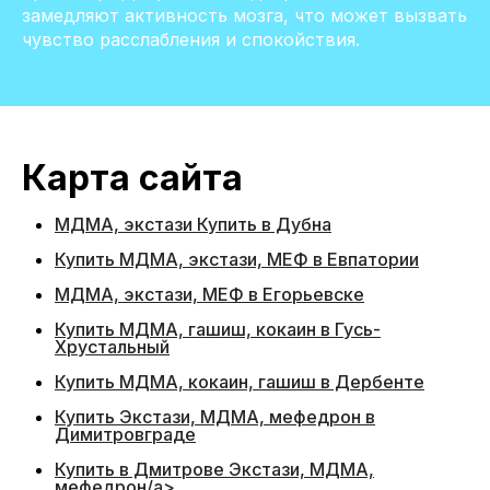
замедляют активность мозга, что может вызвать
чувство расслабления и спокойствия.
Карта сайта
МДМА, экстази Купить в Дубна
Купить МДМА, экстази, МЕФ в Евпатории
МДМА, экстази, МЕФ в Егорьевске
Купить МДМА, гашиш, кокаин в Гусь-
Хрустальный
Купить МДМА, кокаин, гашиш в Дербенте
Купить Экстази, МДМА, мефедрон в
Димитровграде
Купить в Дмитрове Экстази, МДМА,
мефедрон/a>