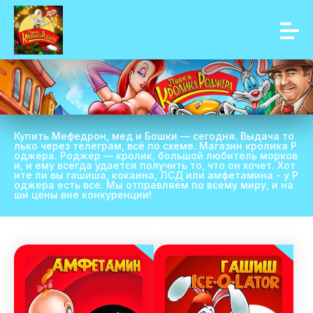
Купить Мефедрон, мед и Бошки — сегодня. Выдача то
лько через телеграм, всё по схеме. Магазин кролика Р
оджера. Роджер — кролик, большой любитель морков
и, и ему всегда удается получить то, что он хочет. Хот
ите ли вы гашиша, кокаина, ЛСД или амфетамина - у Р
оджера есть все. Мы отправляем по всему миру, и на
ши цены вне конкуренции!